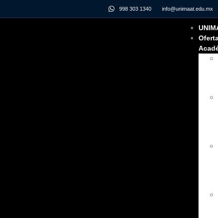
998 303 1340
info@unimaat.edu.mx
UNIM
Ofert
Acad