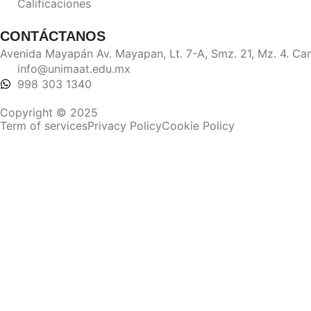
Calificaciones
CONTÁCTANOS
Avenida Mayapán Av. Mayapan, Lt. 7-A, Smz. 21, Mz. 4. Ca
info@unimaat.edu.mx
998 303 1340
Copyright © 2025
Term of services
Privacy Policy
Cookie Policy
Sign In
La contraseña debe tener un mínimo de 8 caracteres de núm