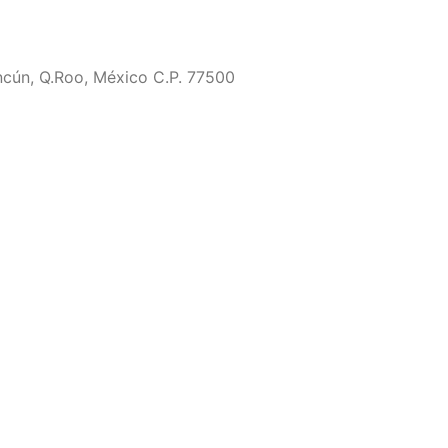
ncún, Q.Roo, México C.P. 77500
eros y letras, y contener al menos 1 letra mayúscula