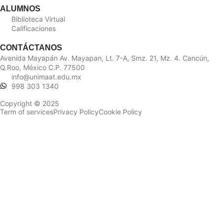
ALUMNOS
Biblioteca Virtual
Calificaciones
CONTÁCTANOS
Avenida Mayapán Av. Mayapan, Lt. 7-A, Smz. 21, Mz. 4. Cancún,
Q.Roo, México C.P. 77500
info@unimaat.edu.mx
998 303 1340
Copyright © 2025
Term of services
Privacy Policy
Cookie Policy
Sign In
La contraseña debe tener un
mínimo de 8 caracteres de números y letras, y contener al menos 1
letra mayúscula