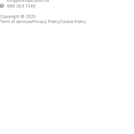
info@unimaat.edu.mx
998 303 1340
Copyright © 2025
Term of services
Privacy Policy
Cookie Policy
Sign In
La contraseña debe tener un mínimo de 8 caracteres de números y
letras, y contener al menos 1 letra mayúscula
Recordarme
Sign In
Registro
Restaurar la contraseña